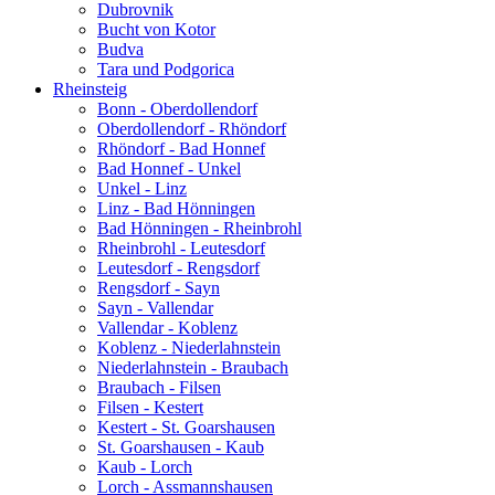
Dubrovnik
Bucht von Kotor
Budva
Tara und Podgorica
Rheinsteig
Bonn - Oberdollendorf
Oberdollendorf - Rhöndorf
Rhöndorf - Bad Honnef
Bad Honnef - Unkel
Unkel - Linz
Linz - Bad Hönningen
Bad Hönningen - Rheinbrohl
Rheinbrohl - Leutesdorf
Leutesdorf - Rengsdorf
Rengsdorf - Sayn
Sayn - Vallendar
Vallendar - Koblenz
Koblenz - Niederlahnstein
Niederlahnstein - Braubach
Braubach - Filsen
Filsen - Kestert
Kestert - St. Goarshausen
St. Goarshausen - Kaub
Kaub - Lorch
Lorch - Assmannshausen