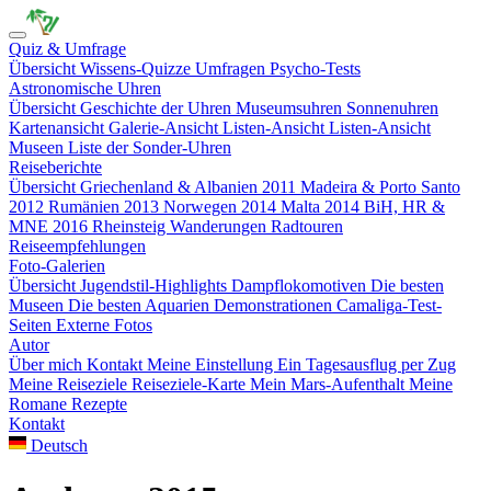
Quiz & Umfrage
Übersicht
Wissens-Quizze
Umfragen
Psycho-Tests
Astronomische Uhren
Übersicht
Geschichte der Uhren
Museumsuhren
Sonnenuhren
Kartenansicht
Galerie-Ansicht
Listen-Ansicht
Listen-Ansicht
Museen
Liste der Sonder-Uhren
Reiseberichte
Übersicht
Griechenland & Albanien 2011
Madeira & Porto Santo
2012
Rumänien 2013
Norwegen 2014
Malta 2014
BiH, HR &
MNE 2016
Rheinsteig
Wanderungen
Radtouren
Reiseempfehlungen
Foto-Galerien
Übersicht
Jugendstil-Highlights
Dampflokomotiven
Die besten
Museen
Die besten Aquarien
Demonstrationen
Camaliga-Test-
Seiten
Externe Fotos
Autor
Über mich
Kontakt
Meine Einstellung
Ein Tagesausflug per Zug
Meine Reiseziele
Reiseziele-Karte
Mein Mars-Aufenthalt
Meine
Romane
Rezepte
Kontakt
Deutsch