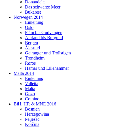
Donaudelta
Das schwarze Meer
Bukarest
Norwegen 2014
Einleitung
Oslo
Flåm bis Gudvangen
Aurland bis Burgund
Bergen
Ålesund
Geiranger und Trollstigen
Trondheim
Røros
Hamar und Lillehammer
Malta 2014
Einleitung
Valletta
Malta
Gozo
Comino
BiH, HR & MNE 2016
Bosnien
Herzegowina
Pelješac
Korčula