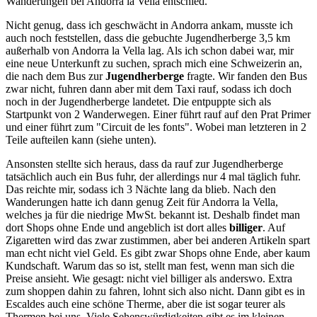
Wanderungen bei Andorra la Vella entschied.
Nicht genug, dass ich geschwächt in Andorra ankam, musste ich
auch noch feststellen, dass die gebuchte Jugendherberge 3,5 km
außerhalb von Andorra la Vella lag. Als ich schon dabei war, mir
eine neue Unterkunft zu suchen, sprach mich eine Schweizerin an,
die nach dem Bus zur
Jugendherberge
fragte. Wir fanden den Bus
zwar nicht, fuhren dann aber mit dem Taxi rauf, sodass ich doch
noch in der Jugendherberge landetet. Die entpuppte sich als
Startpunkt von 2 Wanderwegen. Einer führt rauf auf den Prat Primer
und einer führt zum "Circuit de les fonts". Wobei man letzteren in 2
Teile aufteilen kann (siehe unten).
Ansonsten stellte sich heraus, dass da rauf zur Jugendherberge
tatsächlich auch ein Bus fuhr, der allerdings nur 4 mal täglich fuhr.
Das reichte mir, sodass ich 3 Nächte lang da blieb. Nach den
Wanderungen hatte ich dann genug Zeit für Andorra la Vella,
welches ja für die niedrige MwSt. bekannt ist. Deshalb findet man
dort Shops ohne Ende und angeblich ist dort alles
billiger
. Auf
Zigaretten wird das zwar zustimmen, aber bei anderen Artikeln spart
man echt nicht viel Geld. Es gibt zwar Shops ohne Ende, aber kaum
Kundschaft. Warum das so ist, stellt man fest, wenn man sich die
Preise ansieht. Wie gesagt: nicht viel billiger als anderswo. Extra
zum shoppen dahin zu fahren, lohnt sich also nicht. Dann gibt es in
Escaldes auch eine schöne Therme, aber die ist sogar teurer als
Thermen bei uns. Viele Sehenswürdigkeiten gibt es im kleinen