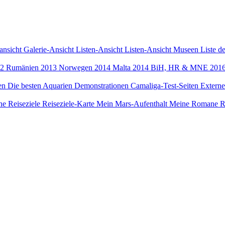
ansicht
Galerie-Ansicht
Listen-Ansicht
Listen-Ansicht Museen
Liste d
12
Rumänien 2013
Norwegen 2014
Malta 2014
BiH, HR & MNE 201
een
Die besten Aquarien
Demonstrationen
Camaliga-Test-Seiten
Externe
e Reiseziele
Reiseziele-Karte
Mein Mars-Aufenthalt
Meine Romane
R