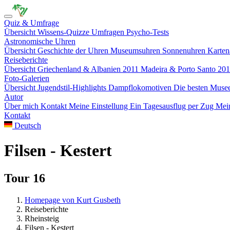
Quiz & Umfrage
Übersicht
Wissens-Quizze
Umfragen
Psycho-Tests
Astronomische Uhren
Übersicht
Geschichte der Uhren
Museumsuhren
Sonnenuhren
Karten
Reiseberichte
Übersicht
Griechenland & Albanien 2011
Madeira & Porto Santo 20
Foto-Galerien
Übersicht
Jugendstil-Highlights
Dampflokomotiven
Die besten Mus
Autor
Über mich
Kontakt
Meine Einstellung
Ein Tagesausflug per Zug
Mein
Kontakt
Deutsch
Filsen - Kestert
Tour 16
Homepage von Kurt Gusbeth
Reiseberichte
Rheinsteig
Filsen - Kestert