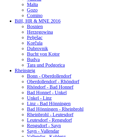
Malta
Gozo
Comino
BiH, HR & MNE 2016
Bosnien
Herzegowina
Pelješac
Korčula
Dubrovnik
Bucht von Kotor
Budva
Tara und Podgorica
Rheinsteig
Bonn - Oberdollendorf
Oberdollendorf - Rhöndorf
Rhöndorf - Bad Honnef
Bad Honnef - Unkel
Unkel - Linz
Linz - Bad Hönningen
Bad Hönningen - Rheinbrohl
Rheinbrohl - Leutesdorf
Leutesdorf - Rengsdorf
Rengsdorf - Sayn
Sayn - Vallendar
Vallendar - Koblenz