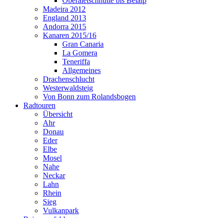
Oberaletschhütte bis Belalp
Madeira 2012
England 2013
Andorra 2015
Kanaren 2015/16
Gran Canaria
La Gomera
Teneriffa
Allgemeines
Drachenschlucht
Westerwaldsteig
Von Bonn zum Rolandsbogen
Radtouren
Übersicht
Ahr
Donau
Eder
Elbe
Mosel
Nahe
Neckar
Lahn
Rhein
Sieg
Vulkanpark