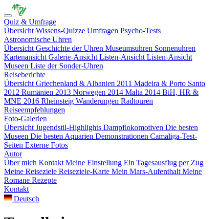
Quiz & Umfrage
Übersicht
Wissens-Quizze
Umfragen
Psycho-Tests
Astronomische Uhren
Übersicht
Geschichte der Uhren
Museumsuhren
Sonnenuhren
Kartenansicht
Galerie-Ansicht
Listen-Ansicht
Listen-Ansicht
Museen
Liste der Sonder-Uhren
Reiseberichte
Übersicht
Griechenland & Albanien 2011
Madeira & Porto Santo
2012
Rumänien 2013
Norwegen 2014
Malta 2014
BiH, HR &
MNE 2016
Rheinsteig
Wanderungen
Radtouren
Reiseempfehlungen
Foto-Galerien
Übersicht
Jugendstil-Highlights
Dampflokomotiven
Die besten
Museen
Die besten Aquarien
Demonstrationen
Camaliga-Test-
Seiten
Externe Fotos
Autor
Über mich
Kontakt
Meine Einstellung
Ein Tagesausflug per Zug
Meine Reiseziele
Reiseziele-Karte
Mein Mars-Aufenthalt
Meine
Romane
Rezepte
Kontakt
Deutsch