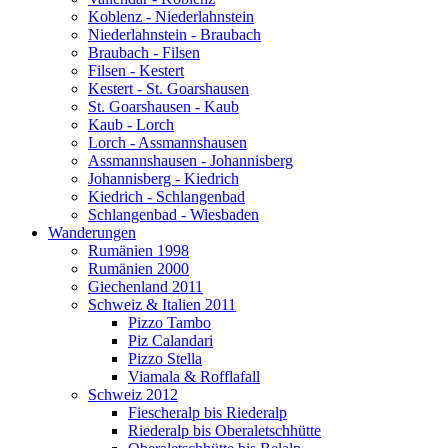
Koblenz - Niederlahnstein
Niederlahnstein - Braubach
Braubach - Filsen
Filsen - Kestert
Kestert - St. Goarshausen
St. Goarshausen - Kaub
Kaub - Lorch
Lorch - Assmannshausen
Assmannshausen - Johannisberg
Johannisberg - Kiedrich
Kiedrich - Schlangenbad
Schlangenbad - Wiesbaden
Wanderungen
Rumänien 1998
Rumänien 2000
Giechenland 2011
Schweiz & Italien 2011
Pizzo Tambo
Piz Calandari
Pizzo Stella
Viamala & Rofflafall
Schweiz 2012
Fiescheralp bis Riederalp
Riederalp bis Oberaletschhütte