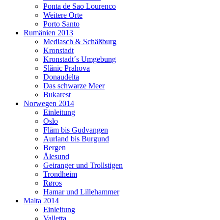
Ponta de Sao Lourenco
Weitere Orte
Porto Santo
Rumänien 2013
Mediasch & Schäßburg
Kronstadt
Kronstadt´s Umgebung
Slănic Prahova
Donaudelta
Das schwarze Meer
Bukarest
Norwegen 2014
Einleitung
Oslo
Flåm bis Gudvangen
Aurland bis Burgund
Bergen
Ålesund
Geiranger und Trollstigen
Trondheim
Røros
Hamar und Lillehammer
Malta 2014
Einleitung
Valletta