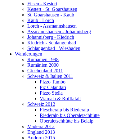
Filsen - Kestert
Kestert - St. Goarshausen
St. Goarshausen - Kaub
Kaub - Lorch
Lorch - Assmannshausen
Assmannshausen - Johannisberg
Johannisberg - Kiedrich
Kiedrich - Schlangenbad
Schlangenbad - Wiesbaden
Wanderungen
Rumänien 1998
Rumänien 2000
Giechenland 2011
Schweiz & Italien 2011
Pizzo Tambo
Piz Calandari
Pizzo Stella
Viamala & Rofflafall
Schweiz 2012
Fiescheralp bis Riederalp
Riederalp bis Oberaletschhütte
Oberaletschhütte bis Belalp
Madeira 2012
England 2013
Andorra 2015