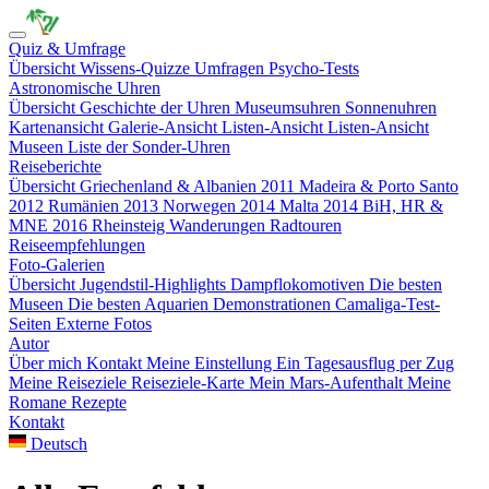
Quiz & Umfrage
Übersicht
Wissens-Quizze
Umfragen
Psycho-Tests
Astronomische Uhren
Übersicht
Geschichte der Uhren
Museumsuhren
Sonnenuhren
Kartenansicht
Galerie-Ansicht
Listen-Ansicht
Listen-Ansicht
Museen
Liste der Sonder-Uhren
Reiseberichte
Übersicht
Griechenland & Albanien 2011
Madeira & Porto Santo
2012
Rumänien 2013
Norwegen 2014
Malta 2014
BiH, HR &
MNE 2016
Rheinsteig
Wanderungen
Radtouren
Reiseempfehlungen
Foto-Galerien
Übersicht
Jugendstil-Highlights
Dampflokomotiven
Die besten
Museen
Die besten Aquarien
Demonstrationen
Camaliga-Test-
Seiten
Externe Fotos
Autor
Über mich
Kontakt
Meine Einstellung
Ein Tagesausflug per Zug
Meine Reiseziele
Reiseziele-Karte
Mein Mars-Aufenthalt
Meine
Romane
Rezepte
Kontakt
Deutsch