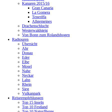
Kanaren 2015/16
Gran Canaria
La Gomera
Teneriffa
Allgemeines
Drachenschlucht
Westerwaldsteig
Von Bonn zum Rolandsbogen
Radtouren
Übersicht
Ahr
Donau
Eder
Elbe
Mosel
Nahe
Neckar
Lahn
Rhein
Sieg
Vulkanpark
Reiseempfehlungen
Top 15 Inseln
Top 10 Festland
Top 10 Natur/Berge