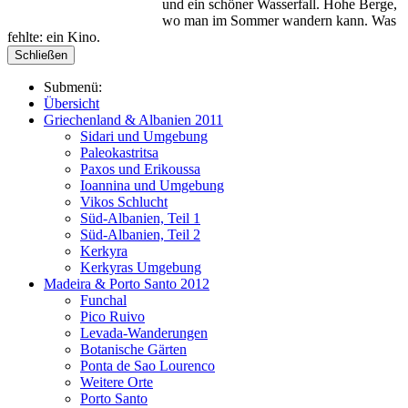
und ein schöner Wasserfall. Hohe Berge,
wo man im Sommer wandern kann. Was
fehlte: ein Kino.
Schließen
Submenü:
Übersicht
Griechenland & Albanien 2011
Sidari und Umgebung
Paleokastritsa
Paxos und Erikoussa
Ioannina und Umgebung
Vikos Schlucht
Süd-Albanien, Teil 1
Süd-Albanien, Teil 2
Kerkyra
Kerkyras Umgebung
Madeira & Porto Santo 2012
Funchal
Pico Ruivo
Levada-Wanderungen
Botanische Gärten
Ponta de Sao Lourenco
Weitere Orte
Porto Santo