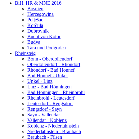
BiH, HR & MNE 2016
Bosnien
Herzegowina
Pelješac
Korčula
Dubrovnik
Bucht von Kotor
Budva
Tara und Podgorica
Rheinsteig
Bonn - Oberdollendorf
Oberdollendorf - Rhöndorf
Rhöndorf - Bad Honnef
Bad Honnef - Unkel
Unkel - Linz
Linz - Bad Hönningen
Bad Hönningen - Rheinbrohl
Rheinbrohl - Leutesdorf
Leutesdorf - Rengsdorf
Rengsdorf - Sayn
Sayn - Vallendar
Vallendar - Koblenz
Koblenz - Niederlahnstein
Niederlahnstein - Braubach
Braubach - Filsen