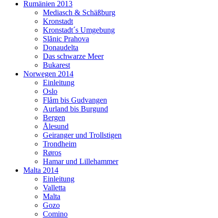
Rumänien 2013
Mediasch & Schäßburg
Kronstadt
Kronstadt´s Umgebung
Slănic Prahova
Donaudelta
Das schwarze Meer
Bukarest
Norwegen 2014
Einleitung
Oslo
Flåm bis Gudvangen
Aurland bis Burgund
Bergen
Ålesund
Geiranger und Trollstigen
Trondheim
Røros
Hamar und Lillehammer
Malta 2014
Einleitung
Valletta
Malta
Gozo
Comino