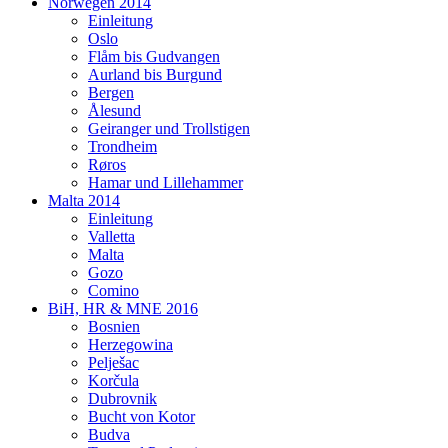
Norwegen 2014
Einleitung
Oslo
Flåm bis Gudvangen
Aurland bis Burgund
Bergen
Ålesund
Geiranger und Trollstigen
Trondheim
Røros
Hamar und Lillehammer
Malta 2014
Einleitung
Valletta
Malta
Gozo
Comino
BiH, HR & MNE 2016
Bosnien
Herzegowina
Pelješac
Korčula
Dubrovnik
Bucht von Kotor
Budva