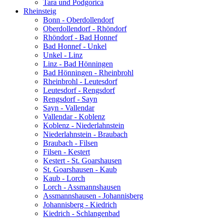
Tara und Podgorica
Rheinsteig
Bonn - Oberdollendorf
Oberdollendorf - Rhöndorf
Rhöndorf - Bad Honnef
Bad Honnef - Unkel
Unkel - Linz
Linz - Bad Hönningen
Bad Hönningen - Rheinbrohl
Rheinbrohl - Leutesdorf
Leutesdorf - Rengsdorf
Rengsdorf - Sayn
Sayn - Vallendar
Vallendar - Koblenz
Koblenz - Niederlahnstein
Niederlahnstein - Braubach
Braubach - Filsen
Filsen - Kestert
Kestert - St. Goarshausen
St. Goarshausen - Kaub
Kaub - Lorch
Lorch - Assmannshausen
Assmannshausen - Johannisberg
Johannisberg - Kiedrich
Kiedrich - Schlangenbad