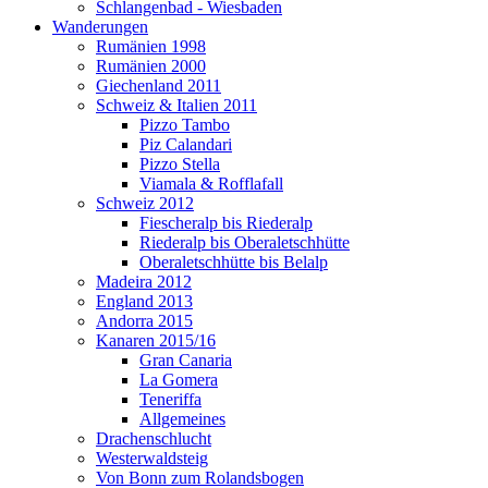
Schlangenbad - Wiesbaden
Wanderungen
Rumänien 1998
Rumänien 2000
Giechenland 2011
Schweiz & Italien 2011
Pizzo Tambo
Piz Calandari
Pizzo Stella
Viamala & Rofflafall
Schweiz 2012
Fiescheralp bis Riederalp
Riederalp bis Oberaletschhütte
Oberaletschhütte bis Belalp
Madeira 2012
England 2013
Andorra 2015
Kanaren 2015/16
Gran Canaria
La Gomera
Teneriffa
Allgemeines
Drachenschlucht
Westerwaldsteig
Von Bonn zum Rolandsbogen