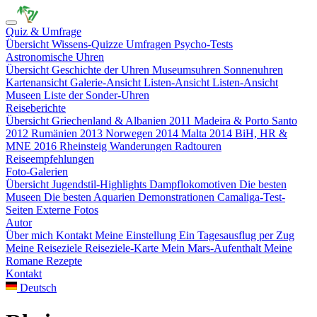
Quiz & Umfrage
Übersicht
Wissens-Quizze
Umfragen
Psycho-Tests
Astronomische Uhren
Übersicht
Geschichte der Uhren
Museumsuhren
Sonnenuhren
Kartenansicht
Galerie-Ansicht
Listen-Ansicht
Listen-Ansicht
Museen
Liste der Sonder-Uhren
Reiseberichte
Übersicht
Griechenland & Albanien 2011
Madeira & Porto Santo
2012
Rumänien 2013
Norwegen 2014
Malta 2014
BiH, HR &
MNE 2016
Rheinsteig
Wanderungen
Radtouren
Reiseempfehlungen
Foto-Galerien
Übersicht
Jugendstil-Highlights
Dampflokomotiven
Die besten
Museen
Die besten Aquarien
Demonstrationen
Camaliga-Test-
Seiten
Externe Fotos
Autor
Über mich
Kontakt
Meine Einstellung
Ein Tagesausflug per Zug
Meine Reiseziele
Reiseziele-Karte
Mein Mars-Aufenthalt
Meine
Romane
Rezepte
Kontakt
Deutsch