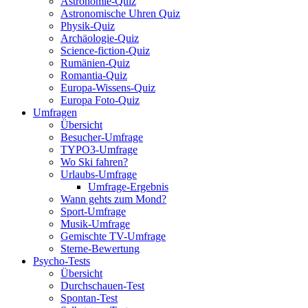
Astronomie-Quiz
Astronomische Uhren Quiz
Physik-Quiz
Archäologie-Quiz
Science-fiction-Quiz
Rumänien-Quiz
Romantia-Quiz
Europa-Wissens-Quiz
Europa Foto-Quiz
Umfragen
Übersicht
Besucher-Umfrage
TYPO3-Umfrage
Wo Ski fahren?
Urlaubs-Umfrage
Umfrage-Ergebnis
Wann gehts zum Mond?
Sport-Umfrage
Musik-Umfrage
Gemischte TV-Umfrage
Sterne-Bewertung
Psycho-Tests
Übersicht
Durchschauen-Test
Spontan-Test