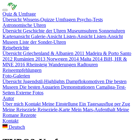
Quiz & Umfrage
Übersicht
Wissens-Quizze
Umfragen
Psycho-Tests
Astronomische Uhren
Übersicht
Geschichte der Uhren
Museumsuhren
Sonnenuhren
Kartenansicht
Galerie-Ansicht
Listen-Ansicht
Listen-Ansicht
Museen
Liste der Sonder-Uhren
Reiseberichte
Übersicht
Griechenland & Albanien 2011
Madeira & Porto Santo
2012
Rumänien 2013
Norwegen 2014
Malta 2014
BiH, HR &
MNE 2016
Rheinsteig
Wanderungen
Radtouren
Reiseempfehlungen
Foto-Galerien
Übersicht
Jugendstil-Highlights
Dampflokomotiven
Die besten
Museen
Die besten Aquarien
Demonstrationen
Camaliga-Test-
Seiten
Externe Fotos
Autor
Über mich
Kontakt
Meine Einstellung
Ein Tagesausflug per Zug
Meine Reiseziele
Reiseziele-Karte
Mein Mars-Aufenthalt
Meine
Romane
Rezepte
Kontakt
Deutsch