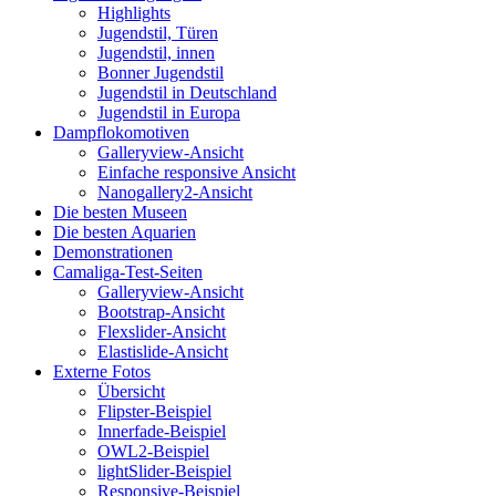
Highlights
Jugendstil, Türen
Jugendstil, innen
Bonner Jugendstil
Jugendstil in Deutschland
Jugendstil in Europa
Dampflokomotiven
Galleryview-Ansicht
Einfache responsive Ansicht
Nanogallery2-Ansicht
Die besten Museen
Die besten Aquarien
Demonstrationen
Camaliga-Test-Seiten
Galleryview-Ansicht
Bootstrap-Ansicht
Flexslider-Ansicht
Elastislide-Ansicht
Externe Fotos
Übersicht
Flipster-Beispiel
Innerfade-Beispiel
OWL2-Beispiel
lightSlider-Beispiel
Responsive-Beispiel