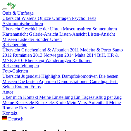
Quiz & Umfrage
Übersicht
Wissens-Quizze
Umfragen
Psycho-Tests
Astronomische Uhren
Übersicht
Geschichte der Uhren
Museumsuhren
Sonnenuhren
Kartenansicht
Galerie-Ansicht
Listen-Ansicht
Listen-Ansicht
Museen
Liste der Sonder-Uhren
Reiseberichte
Übersicht
Griechenland & Albanien 2011
Madeira & Porto Santo
2012
Rumänien 2013
Norwegen 2014
Malta 2014
BiH, HR &
MNE 2016
Rheinsteig
Wanderungen
Radtouren
Reiseempfehlungen
Foto-Galerien
Übersicht
Jugendstil-Highlights
Dampflokomotiven
Die besten
Museen
Die besten Aquarien
Demonstrationen
Camaliga-Test-
Seiten
Externe Fotos
Autor
Über mich
Kontakt
Meine Einstellung
Ein Tagesausflug per Zug
Meine Reiseziele
Reiseziele-Karte
Mein Mars-Aufenthalt
Meine
Romane
Rezepte
Kontakt
Deutsch