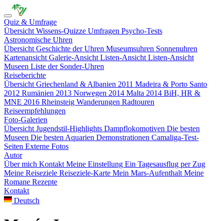
Quiz & Umfrage
Übersicht
Wissens-Quizze
Umfragen
Psycho-Tests
Astronomische Uhren
Übersicht
Geschichte der Uhren
Museumsuhren
Sonnenuhren
Kartenansicht
Galerie-Ansicht
Listen-Ansicht
Listen-Ansicht
Museen
Liste der Sonder-Uhren
Reiseberichte
Übersicht
Griechenland & Albanien 2011
Madeira & Porto Santo
2012
Rumänien 2013
Norwegen 2014
Malta 2014
BiH, HR &
MNE 2016
Rheinsteig
Wanderungen
Radtouren
Reiseempfehlungen
Foto-Galerien
Übersicht
Jugendstil-Highlights
Dampflokomotiven
Die besten
Museen
Die besten Aquarien
Demonstrationen
Camaliga-Test-
Seiten
Externe Fotos
Autor
Über mich
Kontakt
Meine Einstellung
Ein Tagesausflug per Zug
Meine Reiseziele
Reiseziele-Karte
Mein Mars-Aufenthalt
Meine
Romane
Rezepte
Kontakt
Deutsch