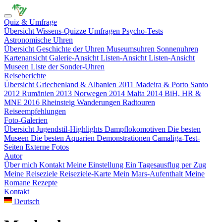
Quiz & Umfrage
Übersicht
Wissens-Quizze
Umfragen
Psycho-Tests
Astronomische Uhren
Übersicht
Geschichte der Uhren
Museumsuhren
Sonnenuhren
Kartenansicht
Galerie-Ansicht
Listen-Ansicht
Listen-Ansicht
Museen
Liste der Sonder-Uhren
Reiseberichte
Übersicht
Griechenland & Albanien 2011
Madeira & Porto Santo
2012
Rumänien 2013
Norwegen 2014
Malta 2014
BiH, HR &
MNE 2016
Rheinsteig
Wanderungen
Radtouren
Reiseempfehlungen
Foto-Galerien
Übersicht
Jugendstil-Highlights
Dampflokomotiven
Die besten
Museen
Die besten Aquarien
Demonstrationen
Camaliga-Test-
Seiten
Externe Fotos
Autor
Über mich
Kontakt
Meine Einstellung
Ein Tagesausflug per Zug
Meine Reiseziele
Reiseziele-Karte
Mein Mars-Aufenthalt
Meine
Romane
Rezepte
Kontakt
Deutsch