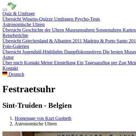
Quiz & Umfrage
Übersicht
Wissens-Quizze
Umfragen
Psycho-Tests
Astronomische Uhren
Übersicht
Geschichte der Uhren
Museumsuhren
Sonnenuhren
Karten
Reiseberichte
Übersicht
Griechenland & Albanien 2011
Madeira & Porto Santo 20
Foto-Galerien
Übersicht
Jugendstil-Highlights
Dampflokomotiven
Die besten Mus
Autor
Über mich
Kontakt
Meine Einstellung
Ein Tagesausflug per Zug
Mein
Kontakt
Deutsch
Festraetsuhr
Sint-Truiden - Belgien
Homepage von Kurt Gusbeth
Astronomische Uhren