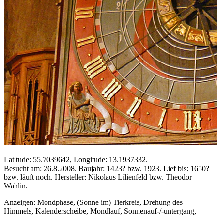
Latitude: 55.7039642, Longitude: 13.1937332.
Besucht am: 26.8.2008. Baujahr: 1423? bzw. 1923. Lief bis: 1650?
bzw. läuft noch. Hersteller: Nikolaus Lilienfeld bzw. Theodor
Wahlin.
Anzeigen: Mondphase, (Sonne im) Tierkreis, Drehung des
Himmels, Kalenderscheibe, Mondlauf, Sonnenauf-/-untergang,