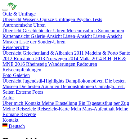
Quiz & Umfrage
Übersicht
Wissens-Quizze
Umfragen
Psycho-Tests
Astronomische Uhren
Übersicht
Geschichte der Uhren
Museumsuhren
Sonnenuhren
Kartenansicht
Galerie-Ansicht
Listen-Ansicht
Listen-Ansicht
Museen
Liste der Sonder-Uhren
Reiseberichte
Übersicht
Griechenland & Albanien 2011
Madeira & Porto Santo
2012
Rumänien 2013
Norwegen 2014
Malta 2014
BiH, HR &
MNE 2016
Rheinsteig
Wanderungen
Radtouren
Reiseempfehlungen
Foto-Galerien
Übersicht
Jugendstil-Highlights
Dampflokomotiven
Die besten
Museen
Die besten Aquarien
Demonstrationen
Camaliga-Test-
Seiten
Externe Fotos
Autor
Über mich
Kontakt
Meine Einstellung
Ein Tagesausflug per Zug
Meine Reiseziele
Reiseziele-Karte
Mein Mars-Aufenthalt
Meine
Romane
Rezepte
Kontakt
Deutsch